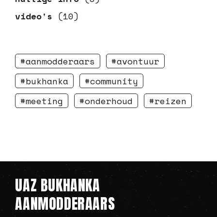
video's
(10)
aanmodderaars
avontuur
bukhanka
community
meeting
onderhoud
reizen
UAZ BUKHANKA
AANMODDERAARS