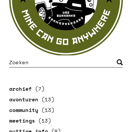
archief
(7)
avonturen
(13)
community
(13)
meetings
(13)
nuttige info
(8)