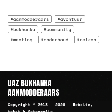
aanmodderaars
avontuur
bukhanka
community
meeting
onderhoud
reizen
UAZ BUKHANKA
AANMODDERAARS
Copyright © 2018 - 2026 | Website,
tekst & fotografie