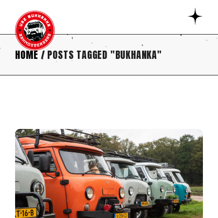
Skip
to
the
content
HOME
POSTS TAGGED "BUKHANKA"