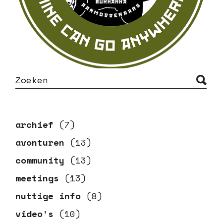
S
e
a
r
c
h
archief
(7)
avonturen
(13)
community
(13)
meetings
(13)
nuttige info
(8)
video's
(10)