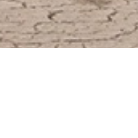
C
o
m
m
u
n
i
t
y
v
o
o
r
l
i
e
f
h
e
b
b
e
r
s
e
n
f
a
n
s
v
a
n
d
e
U
A
Z
B
u
k
h
a
n
k
a
HET LAATSTE