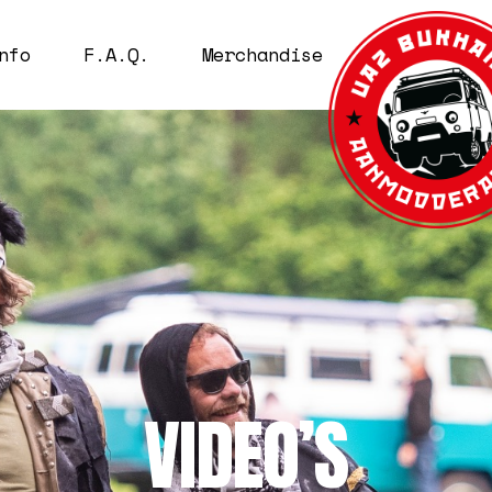
nfo
F.A.Q.
Merchandise
FO
NGEN
DRESSEN
NLIJST
NKS
VIDEO’S
P BIJ ROEST