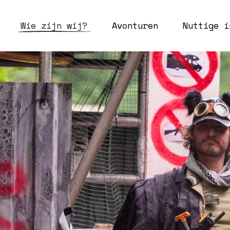
Wie zijn wij?
Avonturen
Nuttige i
WIE ZIJN WIJ?
NUTTIGE IN
MEETINGS
F.A.Q.
ONZE COMMUNITY
HANDLEIDI
AANMODDERAARS
HANDIGE A
COURANT
ONDERDELE
VIDEO’S
ALLES OVER
BENZINETA
EERSTE HUL