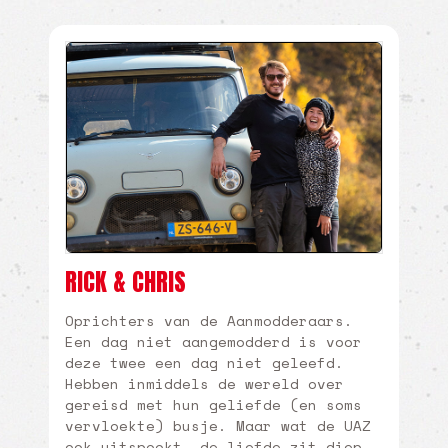
7 april 2021
avonturen
nuttige info
EEN BUKHANKA KOPEN:
BEZINT EER GE BEGINT!
READ MORE