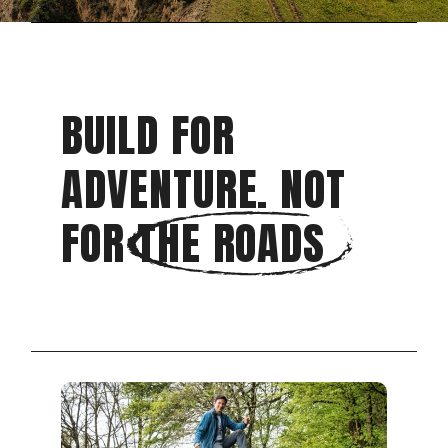
community
IN WINTERS KIRGIZIË
LEER JE DE BUKHANKA
PAS ÉCHT KENNEN
READ MORE