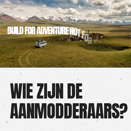
10 november 2021
avonturen
community
meetings
video's
BUKHANKA’S BAGGEREN,
BLUBBEREN EN BEULEN
IN FÜRSTENAU
READ MORE