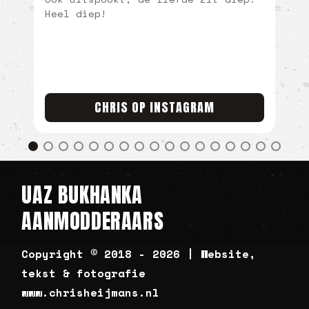
22 november 2019
avonturen
video's
OFFROAD IN DE SAHARA:
DE ULTIEME VUURPROEF
VOOR DE BUKHANKA
READ MORE