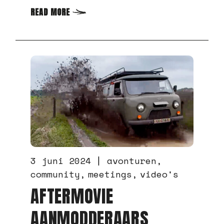
5 februari 2023
avonturen
‘DE UAZ HEEFT ONS OP
PLEKKEN GEBRACHT
WAAR MENIG CAMPER
NACHTMERRIES VAN