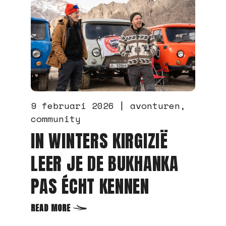
3 juni 2024
avonturen
community
meetings
video's
AFTERMOVIE
AANMODDERAARS
WEEKEND OVERIJSSEL
READ MORE