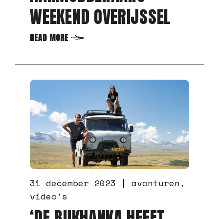
KRIJGT’
READ MORE
18 oktober 2022
avonturen
community
meetings
video's