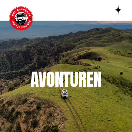
GLENN DE BUKHANKA
MACGYVER
READ MORE
9 februari 2026
avonturen