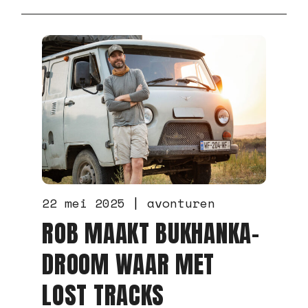
31 december 2023
avonturen
video's
‘DE BUKHANKA HEEFT
ONS OFFROAD NOOIT IN
DE STEEK GELATEN’
READ MORE