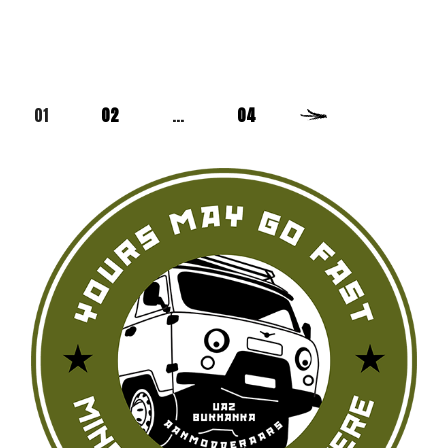
BERICHTEN
01
02
…
04
PAGINERING