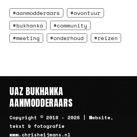
aanmodderaars
avontuur
bukhanka
community
meeting
onderhoud
reizen
UAZ BUKHANKA
AANMODDERAARS
Copyright © 2018 - 2026 | Website,
tekst & fotografie
www.chrisheijmans.nl