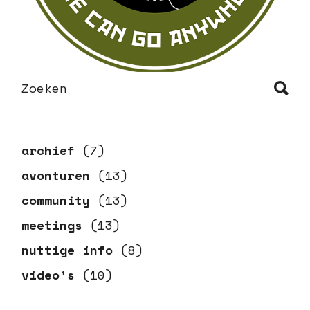
S
e
a
r
c
h
archief
(7)
avonturen
(13)
community
(13)
meetings
(13)
nuttige info
(8)
video's
(10)