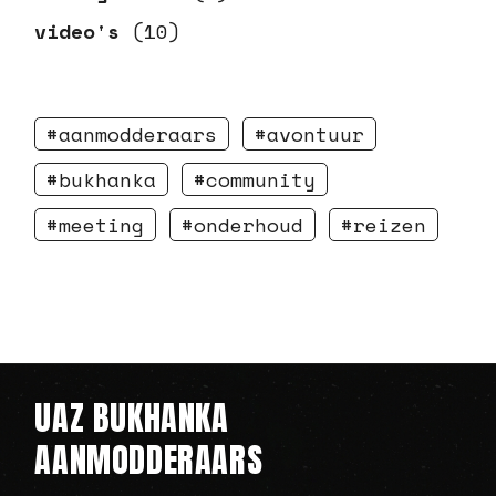
video's
(10)
aanmodderaars
avontuur
bukhanka
community
meeting
onderhoud
reizen
UAZ BUKHANKA
AANMODDERAARS