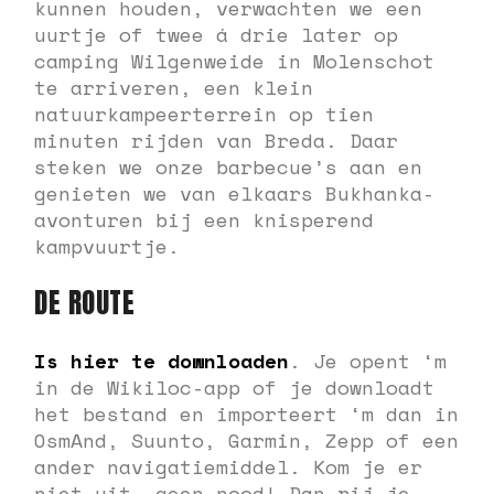
kunnen houden, verwachten we een
uurtje of twee á drie later op
camping Wilgenweide in Molenschot
te arriveren, een klein
natuurkampeerterrein op tien
minuten rijden van Breda. Daar
steken we onze barbecue’s aan en
genieten we van elkaars Bukhanka-
avonturen bij een knisperend
kampvuurtje.
DE ROUTE
Is hier te downloaden
. Je opent ‘m
in de Wikiloc-app of je downloadt
het bestand en importeert ‘m dan in
OsmAnd, Suunto, Garmin, Zepp of een
ander navigatiemiddel. Kom je er
niet uit, geen nood! Dan rij je