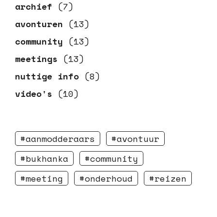
archief
(7)
avonturen
(13)
community
(13)
meetings
(13)
nuttige info
(8)
video's
(10)
aanmodderaars
avontuur
bukhanka
community
meeting
onderhoud
reizen