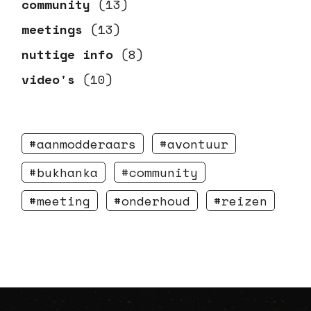
community
(13)
meetings
(13)
nuttige info
(8)
video's
(10)
aanmodderaars
avontuur
bukhanka
community
meeting
onderhoud
reizen