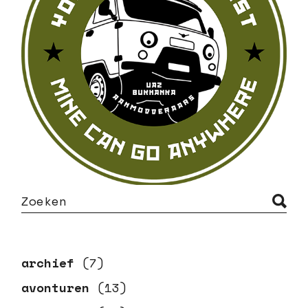
S
e
a
r
c
h
archief
(7)
avonturen
(13)