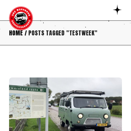
Skip
to
the
content
HOME
POSTS TAGGED "TESTWEEK"