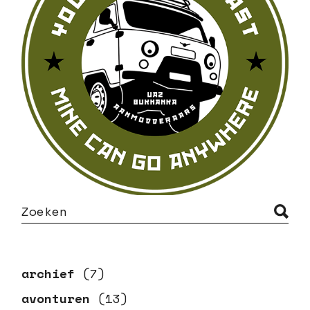
S
e
a
r
c
h
archief
(7)
avonturen
(13)