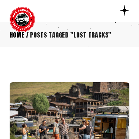
Skip
to
the
content
HOME
POSTS TAGGED "LOST TRACKS"