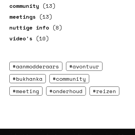
community
(13)
meetings
(13)
nuttige info
(8)
video's
(10)
aanmodderaars
avontuur
bukhanka
community
meeting
onderhoud
reizen