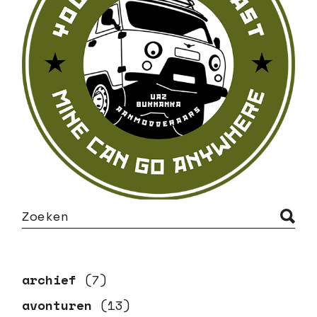
S
e
a
r
c
h
archief
(7)
avonturen
(13)