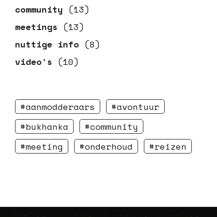
community
(13)
meetings
(13)
nuttige info
(8)
video's
(10)
aanmodderaars
avontuur
bukhanka
community
meeting
onderhoud
reizen