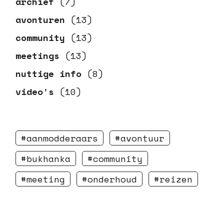
archief
(7)
avonturen
(13)
community
(13)
meetings
(13)
nuttige info
(8)
video's
(10)
aanmodderaars
avontuur
bukhanka
community
meeting
onderhoud
reizen