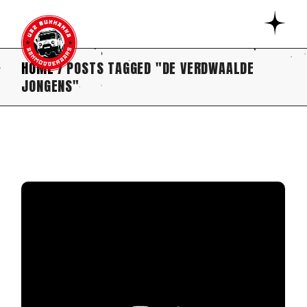
Skip
to
the
content
HOME
POSTS TAGGED "DE VERDWAALDE
JONGENS"