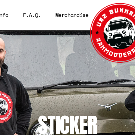
nfo
F.A.Q.
Merchandise
FO
NGEN
DRESSEN
NLIJST
NKS
STICKER
P BIJ ROEST