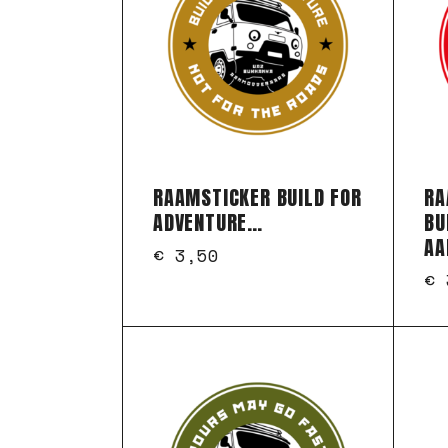
RAAMSTICKER BUILD FOR
RA
ADVENTURE…
BU
AA
€
3,50
€