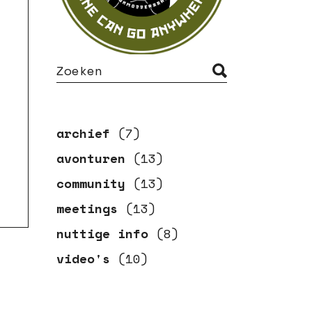
S
e
a
r
c
h
archief
(7)
avonturen
(13)
community
(13)
meetings
(13)
nuttige info
(8)
video's
(10)